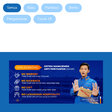
Semua
Buku
Publikasi
Berita
Pengumuman
Covid-19