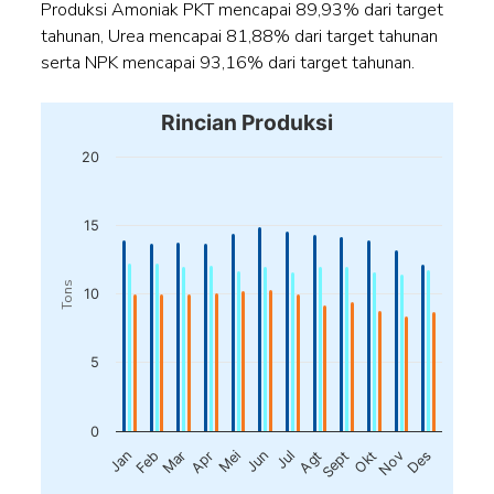
Produksi Amoniak PKT mencapai 89,93% dari target
tahunan, Urea mencapai 81,88% dari target tahunan
serta NPK mencapai 93,16% dari target tahunan.
Rincian Produksi
20
15
Tons
10
5
0
Feb
Mei
Agt
Nov
Jan
Apr
Jul
Okt
Mar
Jun
Sept
Des